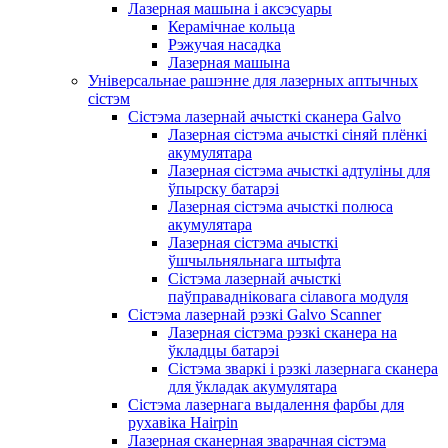
Лазерная машына і аксэсуары
Керамічнае кольца
Рэжучая насадка
Лазерная машына
Універсальнае рашэнне для лазерных аптычных
сістэм
Сістэма лазернай ачысткі сканера Galvo
Лазерная сістэма ачысткі сіняй плёнкі
акумулятара
Лазерная сістэма ачысткі адтуліны для
ўпырску батарэі
Лазерная сістэма ачысткі полюса
акумулятара
Лазерная сістэма ачысткі
ўшчыльняльнага штыфта
Сістэма лазернай ачысткі
паўправадніковага сілавога модуля
Сістэма лазернай рэзкі Galvo Scanner
Лазерная сістэма рэзкі сканера на
ўкладцы батарэі
Сістэма зваркі і рэзкі лазернага сканера
для ўкладак акумулятара
Сістэма лазернага выдалення фарбы для
рухавіка Hairpin
Лазерная сканерная зварачная сістэма