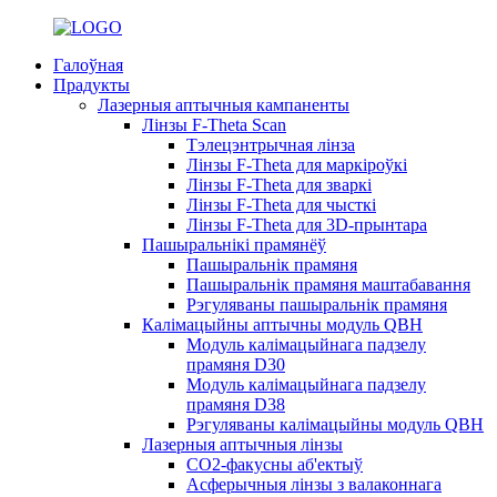
Галоўная
Прадукты
Лазерныя аптычныя кампаненты
Лінзы F-Theta Scan
Тэлецэнтрычная лінза
Лінзы F-Theta для маркіроўкі
Лінзы F-Theta для зваркі
Лінзы F-Theta для чысткі
Лінзы F-Theta для 3D-прынтара
Пашыральнікі прамянёў
Пашыральнік прамяня
Пашыральнік прамяня маштабавання
Рэгуляваны пашыральнік прамяня
Калімацыйны аптычны модуль QBH
Модуль калімацыйнага падзелу
прамяня D30
Модуль калімацыйнага падзелу
прамяня D38
Рэгуляваны калімацыйны модуль QBH
Лазерныя аптычныя лінзы
CO2-факусны аб'ектыў
Асферычныя лінзы з валаконнага