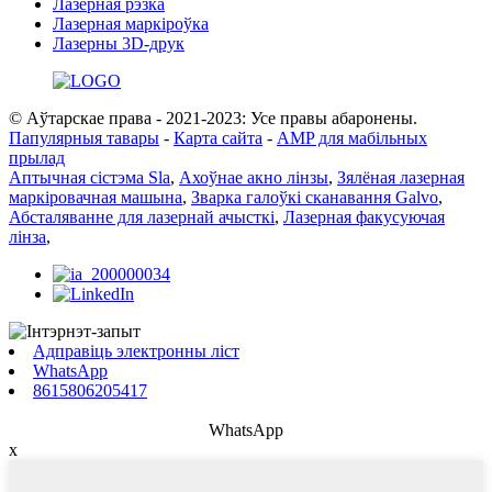
Лазерная рэзка
Лазерная маркіроўка
Лазерны 3D-друк
© Аўтарскае права - 2021-2023: Усе правы абаронены.
Папулярныя тавары
-
Карта сайта
-
AMP для мабільных
прылад
Аптычная сістэма Sla
,
Ахоўнае акно лінзы
,
Зялёная лазерная
маркіровачная машына
,
Зварка галоўкі сканавання Galvo
,
Абсталяванне для лазернай ачысткі
,
Лазерная факусуючая
лінза
,
Адправіць электронны ліст
WhatsApp
8615806205417
WhatsApp
x