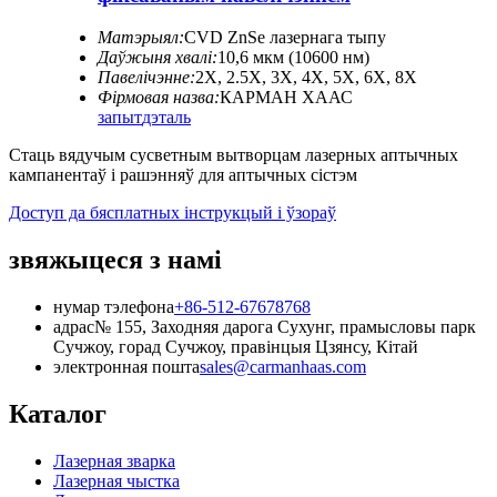
Матэрыял:
CVD ZnSe лазернага тыпу
Даўжыня хвалі:
10,6 мкм (10600 нм)
Павелічэнне:
2X, 2.5X, 3X, 4X, 5X, 6X, 8X
Фірмовая назва:
КАРМАН ХААС
запыт
дэталь
Стаць вядучым сусветным вытворцам лазерных аптычных
кампанентаў і рашэнняў для аптычных сістэм
Доступ да бясплатных інструкцый і ўзораў
звяжыцеся з намі
нумар тэлефона
+86-512-67678768
адрас
№ 155, Заходняя дарога Сухунг, прамысловы парк
Сучжоу, горад Сучжоу, правінцыя Цзянсу, Кітай
электронная пошта
sales@carmanhaas.com
Каталог
Лазерная зварка
Лазерная чыстка