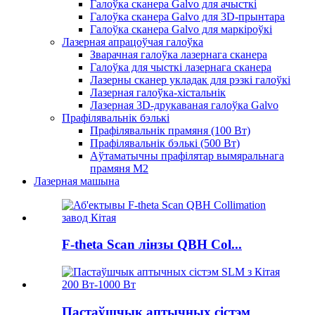
Галоўка сканера Galvo для ачысткі
Галоўка сканера Galvo для 3D-прынтара
Галоўка сканера Galvo для маркіроўкі
Лазерная апрацоўчая галоўка
Зварачная галоўка лазернага сканера
Галоўка для чысткі лазернага сканера
Лазерны сканер укладак для рэзкі галоўкі
Лазерная галоўка-хістальнік
Лазерная 3D-друкаваная галоўка Galvo
Прафілявальнік бэлькі
Прафілявальнік прамяня (100 Вт)
Прафілявальнік бэлькі (500 Вт)
Аўтаматычны прафілятар вымяральнага
прамяня M2
Лазерная машына
F-theta Scan лінзы QBH Col...
Пастаўшчык аптычных сістэм