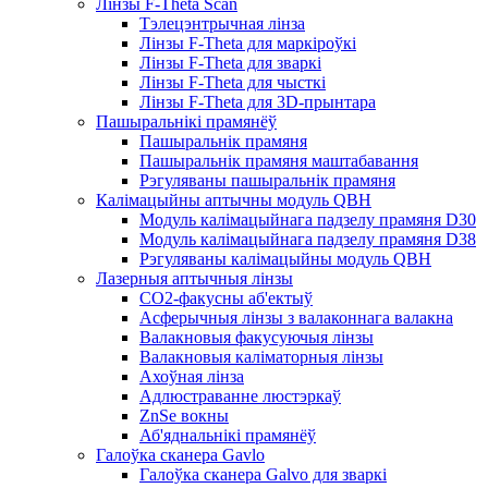
Лінзы F-Theta Scan
Тэлецэнтрычная лінза
Лінзы F-Theta для маркіроўкі
Лінзы F-Theta для зваркі
Лінзы F-Theta для чысткі
Лінзы F-Theta для 3D-прынтара
Пашыральнікі прамянёў
Пашыральнік прамяня
Пашыральнік прамяня маштабавання
Рэгуляваны пашыральнік прамяня
Калімацыйны аптычны модуль QBH
Модуль калімацыйнага падзелу прамяня D30
Модуль калімацыйнага падзелу прамяня D38
Рэгуляваны калімацыйны модуль QBH
Лазерныя аптычныя лінзы
CO2-факусны аб'ектыў
Асферычныя лінзы з валаконнага валакна
Валакновыя факусуючыя лінзы
Валакновыя каліматорныя лінзы
Ахоўная лінза
Адлюстраванне люстэркаў
ZnSe вокны
Аб'яднальнікі прамянёў
Галоўка сканера Gavlo
Галоўка сканера Galvo для зваркі