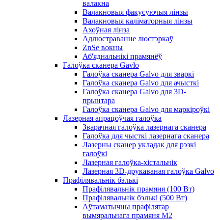
валакна
Валакновыя факусуючыя лінзы
Валакновыя каліматорныя лінзы
Ахоўная лінза
Адлюстраванне люстэркаў
ZnSe вокны
Аб'яднальнікі прамянёў
Галоўка сканера Gavlo
Галоўка сканера Galvo для зваркі
Галоўка сканера Galvo для ачысткі
Галоўка сканера Galvo для 3D-
прынтара
Галоўка сканера Galvo для маркіроўкі
Лазерная апрацоўчая галоўка
Зварачная галоўка лазернага сканера
Галоўка для чысткі лазернага сканера
Лазерны сканер укладак для рэзкі
галоўкі
Лазерная галоўка-хістальнік
Лазерная 3D-друкаваная галоўка Galvo
Прафілявальнік бэлькі
Прафілявальнік прамяня (100 Вт)
Прафілявальнік бэлькі (500 Вт)
Аўтаматычны прафілятар
вымяральнага прамяня M2