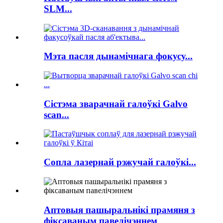
SLM...
Мэта пасля дынамічнага фокусу...
Сістэма зварачнай галоўкі Galvo
scan...
Сопла лазернай рэжучай галоўкі...
Аптовыя пашыральнікі прамяня з
фіксаваным павелічэннем