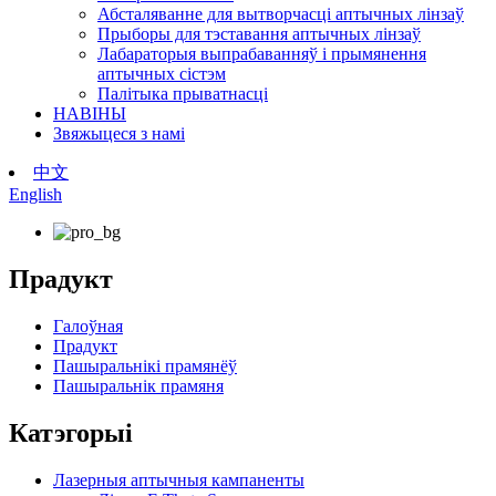
Абсталяванне для вытворчасці аптычных лінзаў
Прыборы для тэставання аптычных лінзаў
Лабараторыя выпрабаванняў і прымянення
аптычных сістэм
Палітыка прыватнасці
НАВІНЫ
Звяжыцеся з намі
中文
English
Прадукт
Галоўная
Прадукт
Пашыральнікі прамянёў
Пашыральнік прамяня
Катэгорыі
Лазерныя аптычныя кампаненты