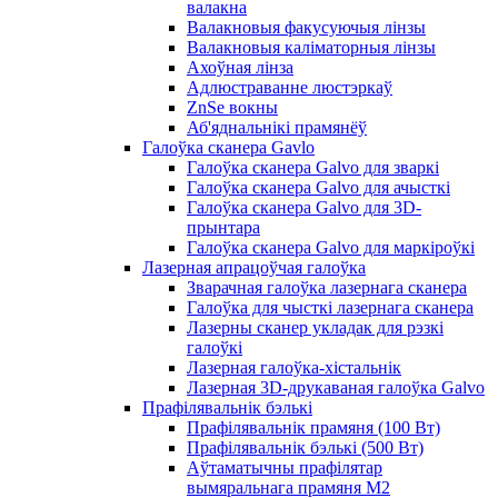
валакна
Валакновыя факусуючыя лінзы
Валакновыя каліматорныя лінзы
Ахоўная лінза
Адлюстраванне люстэркаў
ZnSe вокны
Аб'яднальнікі прамянёў
Галоўка сканера Gavlo
Галоўка сканера Galvo для зваркі
Галоўка сканера Galvo для ачысткі
Галоўка сканера Galvo для 3D-
прынтара
Галоўка сканера Galvo для маркіроўкі
Лазерная апрацоўчая галоўка
Зварачная галоўка лазернага сканера
Галоўка для чысткі лазернага сканера
Лазерны сканер укладак для рэзкі
галоўкі
Лазерная галоўка-хістальнік
Лазерная 3D-друкаваная галоўка Galvo
Прафілявальнік бэлькі
Прафілявальнік прамяня (100 Вт)
Прафілявальнік бэлькі (500 Вт)
Аўтаматычны прафілятар
вымяральнага прамяня M2