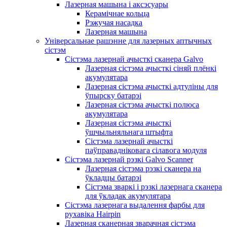
Лазерная машына і аксэсуары
Керамічнае кольца
Рэжучая насадка
Лазерная машына
Універсальнае рашэнне для лазерных аптычных
сістэм
Сістэма лазернай ачысткі сканера Galvo
Лазерная сістэма ачысткі сіняй плёнкі
акумулятара
Лазерная сістэма ачысткі адтуліны для
ўпырску батарэі
Лазерная сістэма ачысткі полюса
акумулятара
Лазерная сістэма ачысткі
ўшчыльняльнага штыфта
Сістэма лазернай ачысткі
паўправадніковага сілавога модуля
Сістэма лазернай рэзкі Galvo Scanner
Лазерная сістэма рэзкі сканера на
ўкладцы батарэі
Сістэма зваркі і рэзкі лазернага сканера
для ўкладак акумулятара
Сістэма лазернага выдалення фарбы для
рухавіка Hairpin
Лазерная сканерная зварачная сістэма