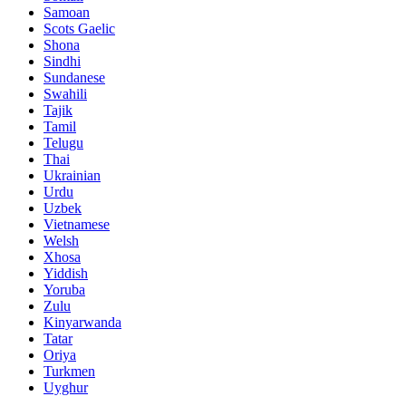
Samoan
Scots Gaelic
Shona
Sindhi
Sundanese
Swahili
Tajik
Tamil
Telugu
Thai
Ukrainian
Urdu
Uzbek
Vietnamese
Welsh
Xhosa
Yiddish
Yoruba
Zulu
Kinyarwanda
Tatar
Oriya
Turkmen
Uyghur