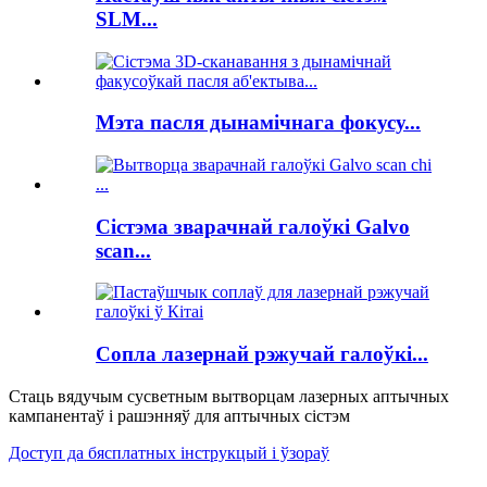
SLM...
Мэта пасля дынамічнага фокусу...
Сістэма зварачнай галоўкі Galvo
scan...
Сопла лазернай рэжучай галоўкі...
Стаць вядучым сусветным вытворцам лазерных аптычных
кампанентаў і рашэнняў для аптычных сістэм
Доступ да бясплатных інструкцый і ўзораў