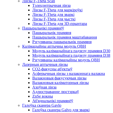
Лінзы F-Theta Scan
Тэлецэнтрычная лінза
Лінзы F-Theta для маркіроўкі
Лінзы F-Theta для зваркі
Лінзы F-Theta для чысткі
Лінзы F-Theta для 3D-прынтара
Пашыральнікі прамянёў
Пашыральнік прамяня
Пашыральнік прамяня маштабавання
Рэгуляваны пашыральнік прамяня
Калімацыйны аптычны модуль QBH
Модуль калімацыйнага падзелу прамяня D30
Модуль калімацыйнага падзелу прамяня D38
Рэгуляваны калімацыйны модуль QBH
Лазерныя аптычныя лінзы
CO2-факусны аб'ектыў
Асферычныя лінзы з валаконнага валакна
Валакновыя факусуючыя лінзы
Валакновыя каліматорныя лінзы
Ахоўная лінза
Адлюстраванне люстэркаў
ZnSe вокны
Аб'яднальнікі прамянёў
Галоўка сканера Gavlo
Галоўка сканера Galvo для зваркі