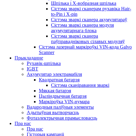
Шпілька і X-вобразная шпілька
Сістэма зваркі сканерам рухавіка Hair-
to-Pin і X-pin
Сістэма зваркі сканера акумулятараў
Сістэма зваркі сканера модуля
акумулятарнага блока
Сістэма зваркі сканера
паўправадніковых сілавых модуляў
Сістэма лазернай маркіроўкі VIN-кода Galvo
Scanner
Прыкладанне
Рухавік-шпілька
IGBT
Акумулятар электрамабіля
Квадратная батарэя
Сістэма сканіравання зваркі
Мяккая батарэя
Цыліндрычная батарэя
Маркіроўка VIN-нумара
Вадародныя паліўныя элементы
Адытыўная вытворчасць
Фотаэлектрычная прамысловасць
Пра нас
Пра нас
Гісторыя кампаніі