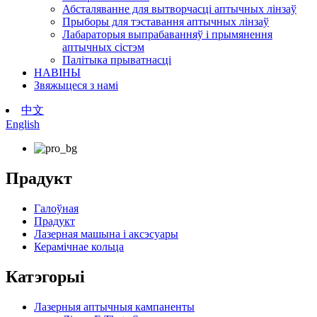
Абсталяванне для вытворчасці аптычных лінзаў
Прыборы для тэставання аптычных лінзаў
Лабараторыя выпрабаванняў і прымянення
аптычных сістэм
Палітыка прыватнасці
НАВІНЫ
Звяжыцеся з намі
中文
English
Прадукт
Галоўная
Прадукт
Лазерная машына і аксэсуары
Керамічнае кольца
Катэгорыі
Лазерныя аптычныя кампаненты