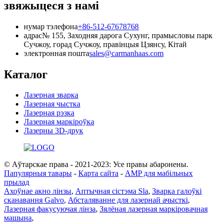
звяжыцеся з намі
нумар тэлефона
+86-512-67678768
адрас
№ 155, Заходняя дарога Сухунг, прамысловы парк
Сучжоу, горад Сучжоу, правінцыя Цзянсу, Кітай
электронная пошта
sales@carmanhaas.com
Каталог
Лазерная зварка
Лазерная чыстка
Лазерная рэзка
Лазерная маркіроўка
Лазерны 3D-друк
© Аўтарскае права - 2021-2023: Усе правы абаронены.
Папулярныя тавары
-
Карта сайта
-
AMP для мабільных
прылад
Ахоўнае акно лінзы
,
Аптычная сістэма Sla
,
Зварка галоўкі
сканавання Galvo
,
Абсталяванне для лазернай ачысткі
,
Лазерная факусуючая лінза
,
Зялёная лазерная маркіровачная
машына
,