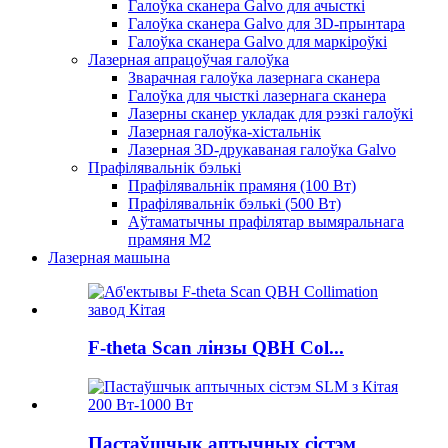
Галоўка сканера Galvo для ачысткі
Галоўка сканера Galvo для 3D-прынтара
Галоўка сканера Galvo для маркіроўкі
Лазерная апрацоўчая галоўка
Зварачная галоўка лазернага сканера
Галоўка для чысткі лазернага сканера
Лазерны сканер укладак для рэзкі галоўкі
Лазерная галоўка-хістальнік
Лазерная 3D-друкаваная галоўка Galvo
Прафілявальнік бэлькі
Прафілявальнік прамяня (100 Вт)
Прафілявальнік бэлькі (500 Вт)
Аўтаматычны прафілятар вымяральнага
прамяня M2
Лазерная машына
F-theta Scan лінзы QBH Col...
Пастаўшчык аптычных сістэм