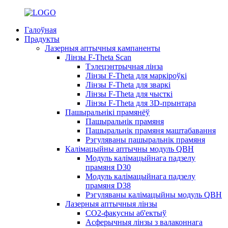
Галоўная
Прадукты
Лазерныя аптычныя кампаненты
Лінзы F-Theta Scan
Тэлецэнтрычная лінза
Лінзы F-Theta для маркіроўкі
Лінзы F-Theta для зваркі
Лінзы F-Theta для чысткі
Лінзы F-Theta для 3D-прынтара
Пашыральнікі прамянёў
Пашыральнік прамяня
Пашыральнік прамяня маштабавання
Рэгуляваны пашыральнік прамяня
Калімацыйны аптычны модуль QBH
Модуль калімацыйнага падзелу
прамяня D30
Модуль калімацыйнага падзелу
прамяня D38
Рэгуляваны калімацыйны модуль QBH
Лазерныя аптычныя лінзы
CO2-факусны аб'ектыў
Асферычныя лінзы з валаконнага