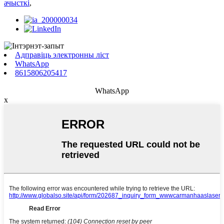
ачысткі
,
Адправіць электронны ліст
WhatsApp
8615806205417
WhatsApp
x