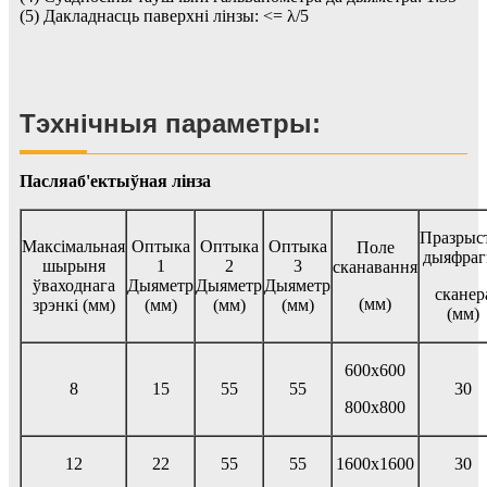
(5) Дакладнасць паверхні лінзы: <= λ/5
Тэхнічныя параметры:
Пасляаб'ектыўная лінза
Празрыс
Максімальная
Оптыка
Оптыка
Оптыка
Поле
дыяфраг
шырыня
1
2
3
сканавання
ўваходнага
Дыяметр
Дыяметр
Дыяметр
сканер
(мм)
зрэнкі (мм)
(мм)
(мм)
(мм)
(мм)
600x600
8
15
55
55
30
800x800
12
22
55
55
1600x1600
30