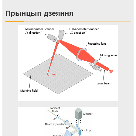
Прынцып дзеяння