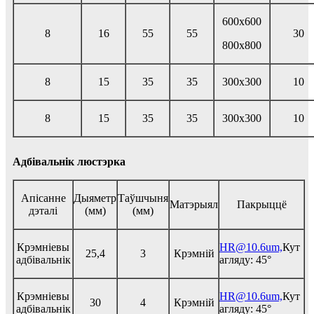
600x600
8
16
55
55
30
800x800
8
15
35
35
300x300
10
8
15
35
35
300x300
10
Адбівальнік люстэрка
Апісанне
Дыяметр
Таўшчыня
Матэрыял
Пакрыццё
дэталі
(мм)
(мм)
Крэмніевы
HR@10.6um,
Кут
25,4
3
Крэмній
адбівальнік
агляду: 45°
Крэмніевы
HR@10.6um,
Кут
30
4
Крэмній
адбівальнік
агляду: 45°