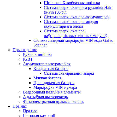
Шпілька і X-вобразная шпілька
Сістэма зваркі сканерам рухавіка Hair-
to-Pin і X-pin
Сістэма зваркі сканера акумулятараў
Сістэма зваркі сканера модуля
акумулятарнага блока
Сістэма зваркі сканера
паўправадніковых сілавых модуляў
Сістэма лазернай маркіроўкі VIN-кода Galvo
Scanner
Прыкладанне
Рухавік-шпілька
IGBT
Акумулятар электрамабіля
Квадратная батарэя
Сістэма сканіравання зваркі
Мяккая батарэя
Цыліндрычная батарэя
Маркіроўка VIN-нумара
Вадародныя паліўныя элементы
Адытыўная вытворчасць
Фотаэлектрычная прамысловасць
Пра нас
Пра нас
Гісторыя кампаніі