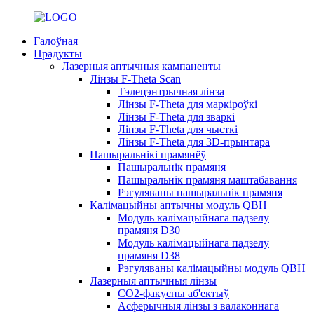
Галоўная
Прадукты
Лазерныя аптычныя кампаненты
Лінзы F-Theta Scan
Тэлецэнтрычная лінза
Лінзы F-Theta для маркіроўкі
Лінзы F-Theta для зваркі
Лінзы F-Theta для чысткі
Лінзы F-Theta для 3D-прынтара
Пашыральнікі прамянёў
Пашыральнік прамяня
Пашыральнік прамяня маштабавання
Рэгуляваны пашыральнік прамяня
Калімацыйны аптычны модуль QBH
Модуль калімацыйнага падзелу
прамяня D30
Модуль калімацыйнага падзелу
прамяня D38
Рэгуляваны калімацыйны модуль QBH
Лазерныя аптычныя лінзы
CO2-факусны аб'ектыў
Асферычныя лінзы з валаконнага