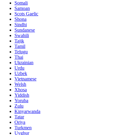
Somali
Samoan
Scots Gaelic
Shona
Sindhi
Sundanese
Swahili
Tajik
Tamil
Telugu
Thai
Ukrainian
Urdu
Uzbek
Vietnamese
Welsh
Xhosa
Yiddish
Yoruba
Zulu
Kinyarwanda
Tatar
Oriya
Turkmen
Uyghur