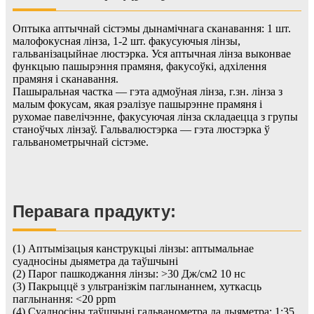
Оптыка аптычнай сістэмы дынамічнага сканавання: 1 шт.
малофокусная лінза, 1-2 шт. факусуючыя лінзы,
гальванізацыйнае люстэрка. Уся аптычная лінза выконвае
функцыю пашырэння прамяня, факусоўкі, адхілення
прамяня і сканавання.
Пашыральная частка — гэта адмоўная лінза, г.зн. лінза з
малым фокусам, якая рэалізуе пашырэнне прамяня і
рухомае павелічэнне, факусуючая лінза складаецца з групы
станоўчых лінзаў. Гальвалюстэрка — гэта люстэрка ў
гальванометрычнай сістэме.
Перавага прадукту:
(1) Аптымізацыя канструкцыі лінзы: аптымальнае
суадносіны дыяметра да таўшчыні
(2) Парог пашкоджання лінзы: >30 Дж/см2 10 нс
(3) Пакрыццё з ультранізкім паглынаннем, хуткасць
паглынання: <20 ppm
(4) Суадносіны таўшчыні гальванометра да дыяметра: 1:35