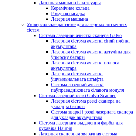
Лазерная машына і аксэсуары
Керамічнае кольца
Рэжучая насадка
Лазерная машына
Універсальнае рашэнне для лазерных аптычных
сістэм
Сістэма лазернай ачысткі сканера Galvo
Лазерная сістэма ачысткі сіняй плёнкі
акумулятара
Лазерная сістэма ачысткі адтуліны для
ўпырску батарэі
Лазерная сістэма ачысткі полюса
акумулятара
Лазерная сістэма ачысткі
ўшчыльняльнага штыфта
Сістэма лазернай ачысткі
паўправадніковага сілавога модуля
Сістэма лазернай рэзкі Galvo Scanner
Лазерная сістэма рэзкі сканера на
ўкладцы батарэі
Сістэма зваркі і рэзкі лазернага сканера
для ўкладак акумулятара
Сістэма лазернага выдалення фарбы для
рухавіка Hairpin
Лазерная сканерная зварачная сістэма