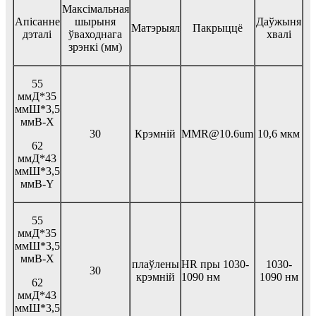
Максімальная
Апісанне
шырыня
Даўжыня
Матэрыял
Пакрыццё
дэталі
ўваходнага
хвалі
зрэнкі (мм)
55
ммД*35
ммШ*3,5
ммВ-Х
30
Крэмній
MMR@10.6um
10,6 мкм
62
ммД*43
ммШ*3,5
ммВ-Y
55
ммД*35
ммШ*3,5
ммВ-Х
плаўлены
HR пры 1030-
1030-
30
крэмній
1090 нм
1090 нм
62
ммД*43
ммШ*3,5