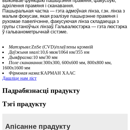
выконвае функцыю пашырэння прамяня, факусоўкі,
адхілення прамяня і сканавання.
Пашыральная частка — гэта адмоўная лінза, г.зн. лінза з
малым фокусам, якая рэалізуе пашырэнне прамяня і
рухомае павелічэнне, факусуючая лінза складаецца з
групы станоўчых лінзаў. Гальвалюстэрка — гэта люстэрка
ў гальванометрычнай сістэме.
Матэрыял:
ZnSe (CVD)/плаўлены крэмній
Даўжыня хвалі:
10,6 мкм/1064 нм/355 нм
Дыяфрагма:
10 мм/30 мм
Поле сканавання:
300x300, 600x600 мм, 800x800 мм,
1600x1600 мм
Фірмовая назва:
КАРМАН ХААС
Дашліце нам ліст
Падрабязнасці прадукту
Тэгі прадукту
Апісанне прадукту