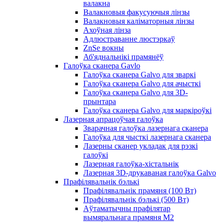
валакна
Валакновыя факусуючыя лінзы
Валакновыя каліматорныя лінзы
Ахоўная лінза
Адлюстраванне люстэркаў
ZnSe вокны
Аб'яднальнікі прамянёў
Галоўка сканера Gavlo
Галоўка сканера Galvo для зваркі
Галоўка сканера Galvo для ачысткі
Галоўка сканера Galvo для 3D-
прынтара
Галоўка сканера Galvo для маркіроўкі
Лазерная апрацоўчая галоўка
Зварачная галоўка лазернага сканера
Галоўка для чысткі лазернага сканера
Лазерны сканер укладак для рэзкі
галоўкі
Лазерная галоўка-хістальнік
Лазерная 3D-друкаваная галоўка Galvo
Прафілявальнік бэлькі
Прафілявальнік прамяня (100 Вт)
Прафілявальнік бэлькі (500 Вт)
Аўтаматычны прафілятар
вымяральнага прамяня M2