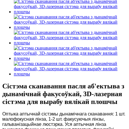
Сістэма сканавання пасля аб'ектыва з
дынамічнай факусоўкай, 3D-лазерная
сістэма для вырабу вялікай плошчы
Оптыка аптычнай сістэмы дынамічнага сканавання: 1 шт.
малофокусная лінза, 1-2 шт. факусуючыя лінзы,
гальванізацыйнае люстэрка. Уся аптычная лінза