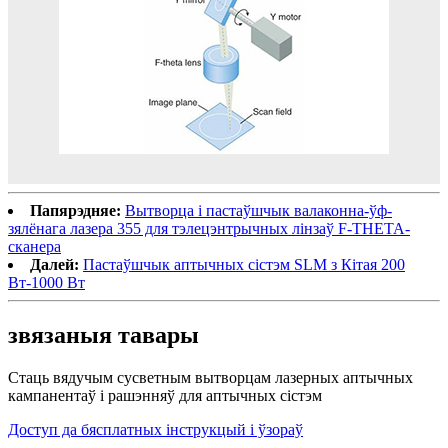
Папярэдняе:
Вытворца і пастаўшчык валаконна-ўф-
зялёнага лазера 355 для тэлецэнтрычных лінзаў F-THETA-
сканера
Далей:
Пастаўшчык аптычных сістэм SLM з Кітая 200
Вт-1000 Вт
звязаныя тавары
Стаць вядучым сусветным вытворцам лазерных аптычных
кампанентаў і рашэнняў для аптычных сістэм
Доступ да бясплатных інструкцый і ўзораў