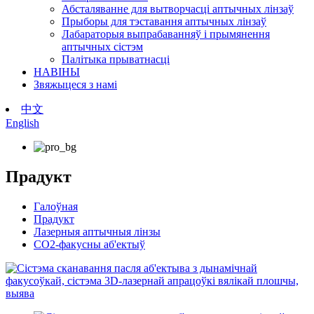
Абсталяванне для вытворчасці аптычных лінзаў
Прыборы для тэставання аптычных лінзаў
Лабараторыя выпрабаванняў і прымянення
аптычных сістэм
Палітыка прыватнасці
НАВІНЫ
Звяжыцеся з намі
中文
English
Прадукт
Галоўная
Прадукт
Лазерныя аптычныя лінзы
CO2-факусны аб'ектыў