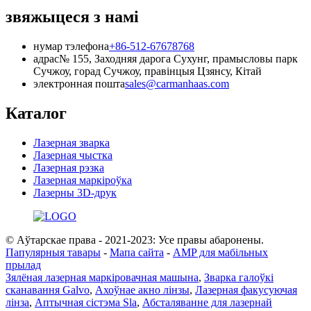
звяжыцеся з намі
нумар тэлефона
+86-512-67678768
адрас
№ 155, Заходняя дарога Сухунг, прамысловы парк
Сучжоу, горад Сучжоу, правінцыя Цзянсу, Кітай
электронная пошта
sales@carmanhaas.com
Каталог
Лазерная зварка
Лазерная чыстка
Лазерная рэзка
Лазерная маркіроўка
Лазерны 3D-друк
© Аўтарскае права - 2021-2023: Усе правы абаронены.
Папулярныя тавары
-
Мапа сайта
-
AMP для мабільных
прылад
Зялёная лазерная маркіровачная машына
,
Зварка галоўкі
сканавання Galvo
,
Ахоўнае акно лінзы
,
Лазерная факусуючая
лінза
,
Аптычная сістэма Sla
,
Абсталяванне для лазернай