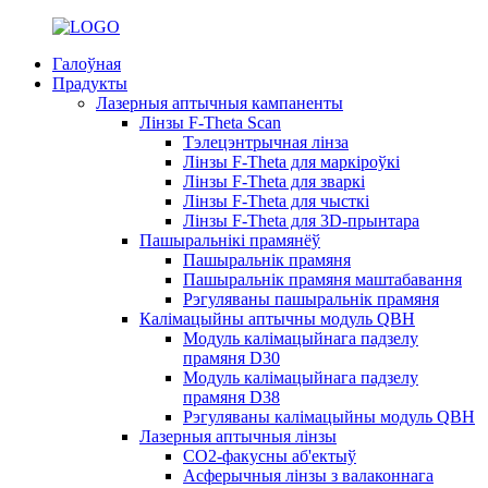
Галоўная
Прадукты
Лазерныя аптычныя кампаненты
Лінзы F-Theta Scan
Тэлецэнтрычная лінза
Лінзы F-Theta для маркіроўкі
Лінзы F-Theta для зваркі
Лінзы F-Theta для чысткі
Лінзы F-Theta для 3D-прынтара
Пашыральнікі прамянёў
Пашыральнік прамяня
Пашыральнік прамяня маштабавання
Рэгуляваны пашыральнік прамяня
Калімацыйны аптычны модуль QBH
Модуль калімацыйнага падзелу
прамяня D30
Модуль калімацыйнага падзелу
прамяня D38
Рэгуляваны калімацыйны модуль QBH
Лазерныя аптычныя лінзы
CO2-факусны аб'ектыў
Асферычныя лінзы з валаконнага