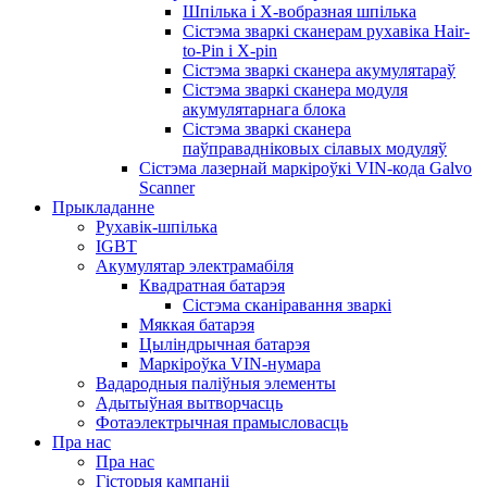
Шпілька і X-вобразная шпілька
Сістэма зваркі сканерам рухавіка Hair-
to-Pin і X-pin
Сістэма зваркі сканера акумулятараў
Сістэма зваркі сканера модуля
акумулятарнага блока
Сістэма зваркі сканера
паўправадніковых сілавых модуляў
Сістэма лазернай маркіроўкі VIN-кода Galvo
Scanner
Прыкладанне
Рухавік-шпілька
IGBT
Акумулятар электрамабіля
Квадратная батарэя
Сістэма сканіравання зваркі
Мяккая батарэя
Цыліндрычная батарэя
Маркіроўка VIN-нумара
Вадародныя паліўныя элементы
Адытыўная вытворчасць
Фотаэлектрычная прамысловасць
Пра нас
Пра нас
Гісторыя кампаніі