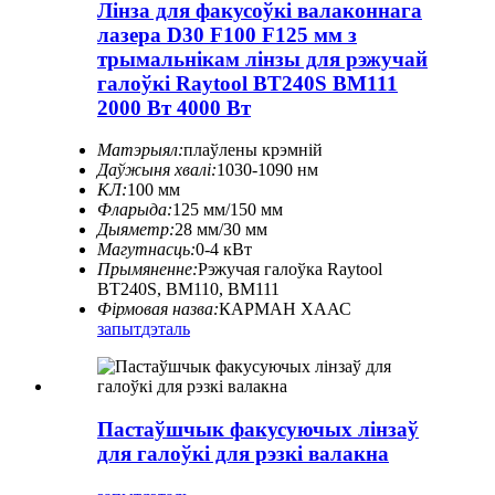
Лінза для факусоўкі валаконнага
лазера D30 F100 F125 мм з
трымальнікам лінзы для рэжучай
галоўкі Raytool BT240S BM111
2000 Вт 4000 Вт
Матэрыял:
плаўлены крэмній
Даўжыня хвалі:
1030-1090 нм
КЛ:
100 мм
Фларыда:
125 мм/150 мм
Дыяметр:
28 мм/30 мм
Магутнасць:
0-4 кВт
Прымяненне:
Рэжучая галоўка Raytool
BT240S, BM110, BM111
Фірмовая назва:
КАРМАН ХААС
запыт
дэталь
Пастаўшчык факусуючых лінзаў
для галоўкі для рэзкі валакна