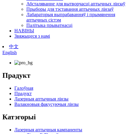
Абсталяванне для вытворчасці аптычных лінзаў
Прыборы для тэставання аптычных лінзаў
Лабараторыя выпрабаванняў і прымянення
аптычных сістэм
Палітыка прыватнасці
НАВІНЫ
Звяжыцеся з намі
中文
English
Прадукт
Галоўная
Прадукт
Лазерныя аптычныя лінзы
Валакновыя факусуючыя лінзы
Катэгорыі
Лазерныя аптычныя кампаненты