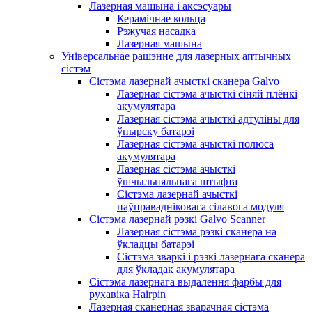
Лазерная машына і аксэсуары
Керамічнае кольца
Рэжучая насадка
Лазерная машына
Універсальнае рашэнне для лазерных аптычных
сістэм
Сістэма лазернай ачысткі сканера Galvo
Лазерная сістэма ачысткі сіняй плёнкі
акумулятара
Лазерная сістэма ачысткі адтуліны для
ўпырску батарэі
Лазерная сістэма ачысткі полюса
акумулятара
Лазерная сістэма ачысткі
ўшчыльняльнага штыфта
Сістэма лазернай ачысткі
паўправадніковага сілавога модуля
Сістэма лазернай рэзкі Galvo Scanner
Лазерная сістэма рэзкі сканера на
ўкладцы батарэі
Сістэма зваркі і рэзкі лазернага сканера
для ўкладак акумулятара
Сістэма лазернага выдалення фарбы для
рухавіка Hairpin
Лазерная сканерная зварачная сістэма