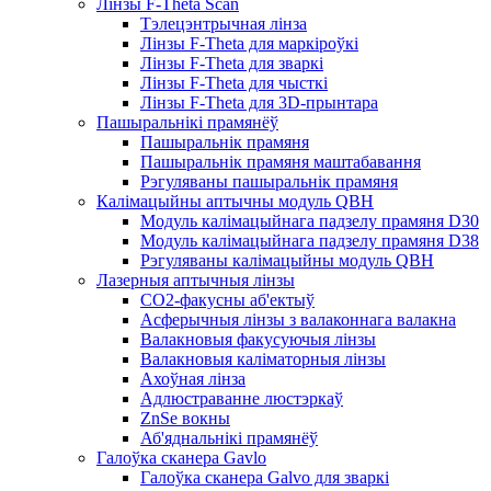
Лінзы F-Theta Scan
Тэлецэнтрычная лінза
Лінзы F-Theta для маркіроўкі
Лінзы F-Theta для зваркі
Лінзы F-Theta для чысткі
Лінзы F-Theta для 3D-прынтара
Пашыральнікі прамянёў
Пашыральнік прамяня
Пашыральнік прамяня маштабавання
Рэгуляваны пашыральнік прамяня
Калімацыйны аптычны модуль QBH
Модуль калімацыйнага падзелу прамяня D30
Модуль калімацыйнага падзелу прамяня D38
Рэгуляваны калімацыйны модуль QBH
Лазерныя аптычныя лінзы
CO2-факусны аб'ектыў
Асферычныя лінзы з валаконнага валакна
Валакновыя факусуючыя лінзы
Валакновыя каліматорныя лінзы
Ахоўная лінза
Адлюстраванне люстэркаў
ZnSe вокны
Аб'яднальнікі прамянёў
Галоўка сканера Gavlo
Галоўка сканера Galvo для зваркі