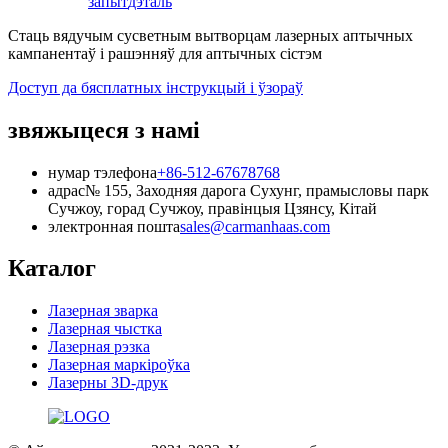
запыт
дэталь
Стаць вядучым сусветным вытворцам лазерных аптычных
кампанентаў і рашэнняў для аптычных сістэм
Доступ да бясплатных інструкцый і ўзораў
звяжыцеся з намі
нумар тэлефона
+86-512-67678768
адрас
№ 155, Заходняя дарога Сухунг, прамысловы парк
Сучжоу, горад Сучжоу, правінцыя Цзянсу, Кітай
электронная пошта
sales@carmanhaas.com
Каталог
Лазерная зварка
Лазерная чыстка
Лазерная рэзка
Лазерная маркіроўка
Лазерны 3D-друк