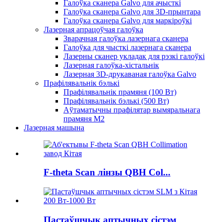
Галоўка сканера Galvo для ачысткі
Галоўка сканера Galvo для 3D-прынтара
Галоўка сканера Galvo для маркіроўкі
Лазерная апрацоўчая галоўка
Зварачная галоўка лазернага сканера
Галоўка для чысткі лазернага сканера
Лазерны сканер укладак для рэзкі галоўкі
Лазерная галоўка-хістальнік
Лазерная 3D-друкаваная галоўка Galvo
Прафілявальнік бэлькі
Прафілявальнік прамяня (100 Вт)
Прафілявальнік бэлькі (500 Вт)
Аўтаматычны прафілятар вымяральнага
прамяня M2
Лазерная машына
F-theta Scan лінзы QBH Col...
Пастаўшчык аптычных сістэм