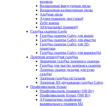
валакна
Валакновыя факусуючыя лінзы
Валакновыя каліматорныя лінзы
Ахоўная лінза
Адлюстраванне люстэркаў
ZnSe вокны
Аб'яднальнікі прамянёў
Галоўка сканера Gavlo
Галоўка сканера Galvo для зваркі
Галоўка сканера Galvo для ачысткі
Галоўка сканера Galvo для 3D-
прынтара
Галоўка сканера Galvo для маркіроўкі
Лазерная апрацоўчая галоўка
Зварачная галоўка лазернага сканера
Галоўка для чысткі лазернага сканера
Лазерны сканер укладак для рэзкі
галоўкі
Лазерная галоўка-хістальнік
Лазерная 3D-друкаваная галоўка Galvo
Прафілявальнік бэлькі
Прафілявальнік прамяня (100 Вт)
Прафілявальнік бэлькі (500 Вт)
Аўтаматычны прафілятар
вымяральнага прамяня M2