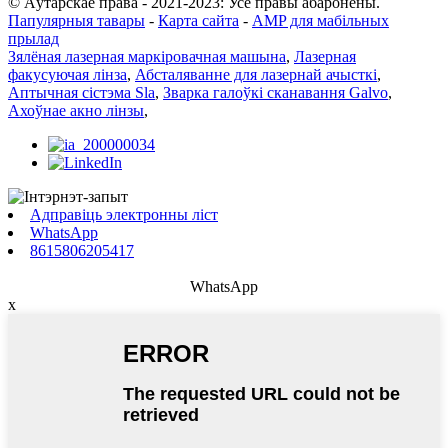
© Аўтарскае права - 2021-2023: Усе правы абаронены.
Папулярныя тавары
-
Карта сайта
-
AMP для мабільных
прылад
Зялёная лазерная маркіровачная машына
,
Лазерная
факусуючая лінза
,
Абсталяванне для лазернай ачысткі
,
Аптычная сістэма Sla
,
Зварка галоўкі сканавання Galvo
,
Ахоўнае акно лінзы
,
Адправіць электронны ліст
WhatsApp
8615806205417
WhatsApp
x