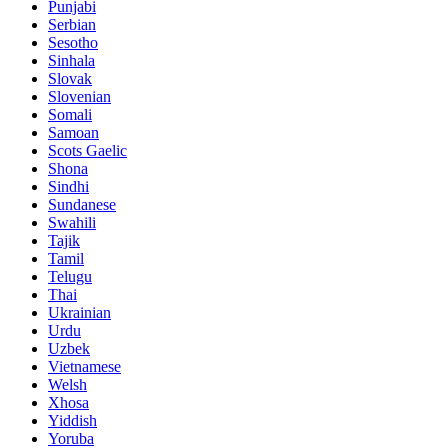
Punjabi
Serbian
Sesotho
Sinhala
Slovak
Slovenian
Somali
Samoan
Scots Gaelic
Shona
Sindhi
Sundanese
Swahili
Tajik
Tamil
Telugu
Thai
Ukrainian
Urdu
Uzbek
Vietnamese
Welsh
Xhosa
Yiddish
Yoruba