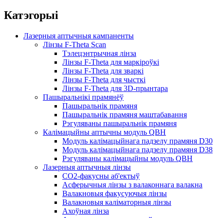
Катэгорыі
Лазерныя аптычныя кампаненты
Лінзы F-Theta Scan
Тэлецэнтрычная лінза
Лінзы F-Theta для маркіроўкі
Лінзы F-Theta для зваркі
Лінзы F-Theta для чысткі
Лінзы F-Theta для 3D-прынтара
Пашыральнікі прамянёў
Пашыральнік прамяня
Пашыральнік прамяня маштабавання
Рэгуляваны пашыральнік прамяня
Калімацыйны аптычны модуль QBH
Модуль калімацыйнага падзелу прамяня D30
Модуль калімацыйнага падзелу прамяня D38
Рэгуляваны калімацыйны модуль QBH
Лазерныя аптычныя лінзы
CO2-факусны аб'ектыў
Асферычныя лінзы з валаконнага валакна
Валакновыя факусуючыя лінзы
Валакновыя каліматорныя лінзы
Ахоўная лінза