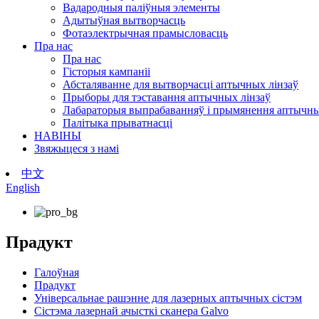
Вадародныя паліўныя элементы
Адытыўная вытворчасць
Фотаэлектрычная прамысловасць
Пра нас
Пра нас
Гісторыя кампаніі
Абсталяванне для вытворчасці аптычных лінзаў
Прыборы для тэставання аптычных лінзаў
Лабараторыя выпрабаванняў і прымянення аптычны
Палітыка прыватнасці
НАВІНЫ
Звяжыцеся з намі
中文
English
Прадукт
Галоўная
Прадукт
Універсальнае рашэнне для лазерных аптычных сістэм
Сістэма лазернай ачысткі сканера Galvo