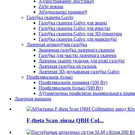
Адлюстраванне люстэркаў
ZnSe вокны
Аб'яднальнікі прамянёў
Галоўка сканера Gavlo
Галоўка сканера Galvo для зваркі
Галоўка сканера Galvo для ачысткі
Галоўка сканера Galvo для 3D-прынтара
Галоўка сканера Galvo для маркіроўкі
Лазерная апрацоўчая галоўка
Зварачная галоўка лазернага сканера
Галоўка для чысткі лазернага сканера
Лазерны сканер укладак для рэзкі галоўкі
Лазерная галоўка-хістальнік
Лазерная 3D-друкаваная галоўка Galvo
Прафілявальнік бэлькі
Прафілявальнік прамяня (100 Вт)
Прафілявальнік бэлькі (500 Вт)
Аўтаматычны прафілятар вымяральнага прам
Лазерная машына
F-theta Scan лінзы QBH Col...