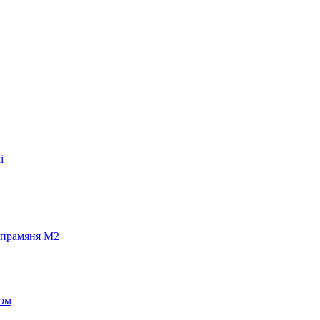
і
 прамяня M2
тэм