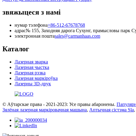
звяжыцеся з намі
нумар тэлефона
+86-512-67678768
адрас
№ 155, Заходняя дарога Сухунг, прамысловы парк Су
электронная пошта
sales@carmanhaas.com
Каталог
Лазерная зварка
Лазерная чыстка
Лазерная рэзка
Лазерная маркіроўка
Лазерны 3D-друк
© Аўтарскае права - 2021-2023: Усе правы абаронены.
Папуляр
Зялёная лазерная маркіровачная машына
,
Аптычная сістэма Sla