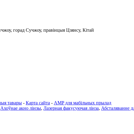
чжоу, горад Сучжоу, правінцыя Цзянсу, Кітай
ныя тавары
-
Карта сайта
-
AMP для мабільных прылад
,
Ахоўнае акно лінзы
,
Лазерная факусуючая лінза
,
Абсталяванне дл