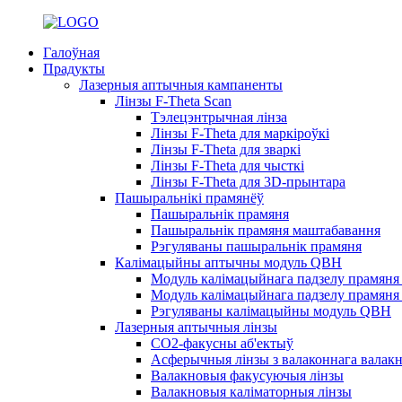
Галоўная
Прадукты
Лазерныя аптычныя кампаненты
Лінзы F-Theta Scan
Тэлецэнтрычная лінза
Лінзы F-Theta для маркіроўкі
Лінзы F-Theta для зваркі
Лінзы F-Theta для чысткі
Лінзы F-Theta для 3D-прынтара
Пашыральнікі прамянёў
Пашыральнік прамяня
Пашыральнік прамяня маштабавання
Рэгуляваны пашыральнік прамяня
Калімацыйны аптычны модуль QBH
Модуль калімацыйнага падзелу прамяня
Модуль калімацыйнага падзелу прамяня
Рэгуляваны калімацыйны модуль QBH
Лазерныя аптычныя лінзы
CO2-факусны аб'ектыў
Асферычныя лінзы з валаконнага валак
Валакновыя факусуючыя лінзы
Валакновыя каліматорныя лінзы