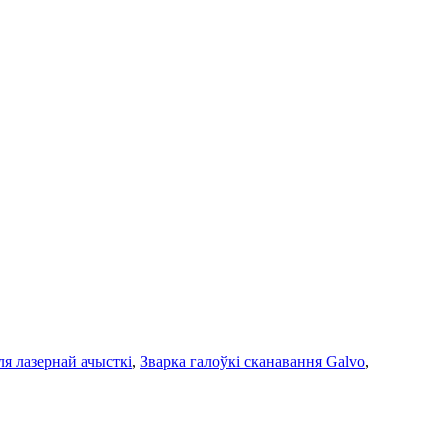
я лазернай ачысткі
,
Зварка галоўкі сканавання Galvo
,