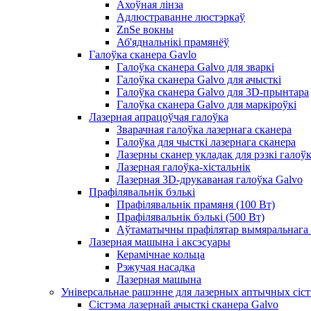
Ахоўная лінза
Адлюстраванне люстэркаў
ZnSe вокны
Аб'яднальнікі прамянёў
Галоўка сканера Gavlo
Галоўка сканера Galvo для зваркі
Галоўка сканера Galvo для ачысткі
Галоўка сканера Galvo для 3D-прынтара
Галоўка сканера Galvo для маркіроўкі
Лазерная апрацоўчая галоўка
Зварачная галоўка лазернага сканера
Галоўка для чысткі лазернага сканера
Лазерны сканер укладак для рэзкі галоўк
Лазерная галоўка-хістальнік
Лазерная 3D-друкаваная галоўка Galvo
Прафілявальнік бэлькі
Прафілявальнік прамяня (100 Вт)
Прафілявальнік бэлькі (500 Вт)
Аўтаматычны прафілятар вымяральнага
Лазерная машына і аксэсуары
Керамічнае кольца
Рэжучая насадка
Лазерная машына
Універсальнае рашэнне для лазерных аптычных сіс
Сістэма лазернай ачысткі сканера Galvo