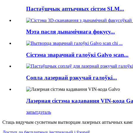
Пастаўшчык аптычных сістэм SLM...
Мэта пасля дынамічнага фокусу...
Сістэма зварачнай галоўкі Galvo scan...
Сопла лазернай рэжучай галоўкі...
Лазерная сістэма кадавання VIN-кода Ga
запыт
дэталь
Стаць вядучым сусветным вытворцам лазерных аптычных кампа
Доступ да бясплатных інструкцый і ўзораў