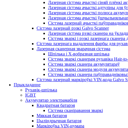
Лазерная сістэма ачысткі сіняй плёнкі а
Лазерная сістэма ачысткі адтуліны для ў
Лазерная сістэма ачысткі полюса акумул
Лазерная сістэма ачысткі ўшчыльняльна
Сістэма лазернай ачысткі паўправадніко
Сістэма лазернай рэзкі Galvo Scanner
Лазерная сістэма рэзкі сканера на ўклад
Сістэма зваркі і рэзкі лазернага сканера
Сістэма лазернага выдалення фарбы для рухаві
Лазерная сканерная зварачная сістэма
Шпілька і X-вобразная шпілька
Сістэма зваркі сканерам рухавіка Hair-to-
Сістэма зваркі сканера акумулятараў
Сістэма зваркі сканера модуля акумулят
Сістэма зваркі сканера паўправадніковы
Сістэма лазернай маркіроўкі VIN-кода Galvo S
Прыкладанне
Рухавік-шпілька
IGBT
Акумулятар электрамабіля
Квадратная батарэя
Сістэма сканіравання зваркі
Мяккая батарэя
Цыліндрычная батарэя
Маркіроўка VIN-нумара