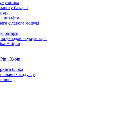
кумулятара
пырску батарэі
ятара
га штыфта
вага сілавога модуля
цы батарэі
 для ўкладак акумулятара
ка Hairpin
Pin і X-pin
арнага блока
х сілавых модуляў
canner