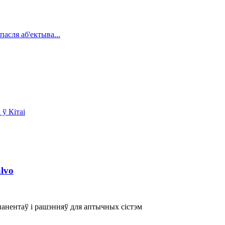
lvo
нентаў і рашэнняў для аптычных сістэм