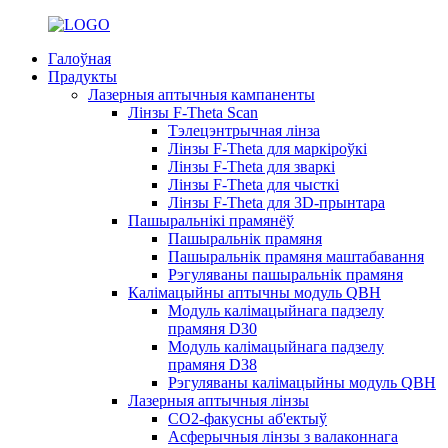
Галоўная
Прадукты
Лазерныя аптычныя кампаненты
Лінзы F-Theta Scan
Тэлецэнтрычная лінза
Лінзы F-Theta для маркіроўкі
Лінзы F-Theta для зваркі
Лінзы F-Theta для чысткі
Лінзы F-Theta для 3D-прынтара
Пашыральнікі прамянёў
Пашыральнік прамяня
Пашыральнік прамяня маштабавання
Рэгуляваны пашыральнік прамяня
Калімацыйны аптычны модуль QBH
Модуль калімацыйнага падзелу
прамяня D30
Модуль калімацыйнага падзелу
прамяня D38
Рэгуляваны калімацыйны модуль QBH
Лазерныя аптычныя лінзы
CO2-факусны аб'ектыў
Асферычныя лінзы з валаконнага