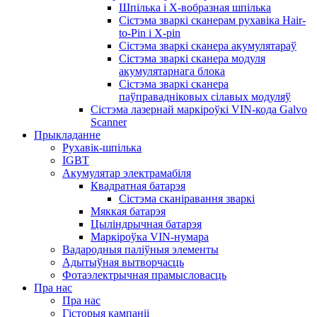
Шпілька і X-вобразная шпілька
Сістэма зваркі сканерам рухавіка Hair-
to-Pin і X-pin
Сістэма зваркі сканера акумулятараў
Сістэма зваркі сканера модуля
акумулятарнага блока
Сістэма зваркі сканера
паўправадніковых сілавых модуляў
Сістэма лазернай маркіроўкі VIN-кода Galvo
Scanner
Прыкладанне
Рухавік-шпілька
IGBT
Акумулятар электрамабіля
Квадратная батарэя
Сістэма сканіравання зваркі
Мяккая батарэя
Цыліндрычная батарэя
Маркіроўка VIN-нумара
Вадародныя паліўныя элементы
Адытыўная вытворчасць
Фотаэлектрычная прамысловасць
Пра нас
Пра нас
Гісторыя кампаніі