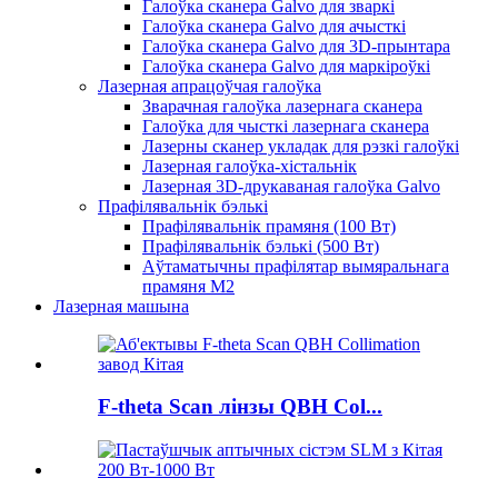
Галоўка сканера Galvo для зваркі
Галоўка сканера Galvo для ачысткі
Галоўка сканера Galvo для 3D-прынтара
Галоўка сканера Galvo для маркіроўкі
Лазерная апрацоўчая галоўка
Зварачная галоўка лазернага сканера
Галоўка для чысткі лазернага сканера
Лазерны сканер укладак для рэзкі галоўкі
Лазерная галоўка-хістальнік
Лазерная 3D-друкаваная галоўка Galvo
Прафілявальнік бэлькі
Прафілявальнік прамяня (100 Вт)
Прафілявальнік бэлькі (500 Вт)
Аўтаматычны прафілятар вымяральнага
прамяня M2
Лазерная машына
F-theta Scan лінзы QBH Col...