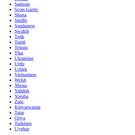
Samoan
Scots Gaelic
Shona
Sindhi
Sundanese
Swahili
Tajik
Tamil
Telugu
Thai
Ukrainian
Urdu
Uzbek
Vietnamese
Welsh
Xhosa
Yiddish
Yoruba
Zulu
Kinyarwanda
Tatar
Oriya
Turkmen
Uyghur