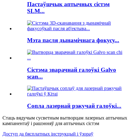
Пастаўшчык аптычных сістэм
SLM...
Мэта пасля дынамічнага фокусу...
Сістэма зварачнай галоўкі Galvo
scan...
Сопла лазернай рэжучай галоўкі...
Стаць вядучым сусветным вытворцам лазерных аптычных
кампанентаў і рашэнняў для аптычных сістэм
Доступ да бясплатных інструкцый і ўзораў