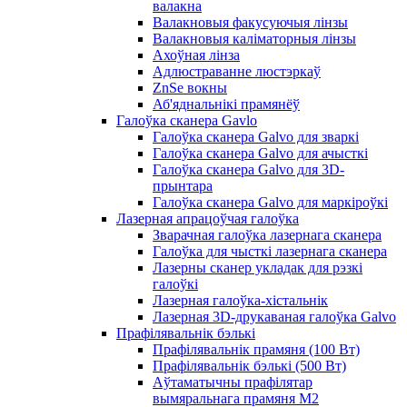
валакна
Валакновыя факусуючыя лінзы
Валакновыя каліматорныя лінзы
Ахоўная лінза
Адлюстраванне люстэркаў
ZnSe вокны
Аб'яднальнікі прамянёў
Галоўка сканера Gavlo
Галоўка сканера Galvo для зваркі
Галоўка сканера Galvo для ачысткі
Галоўка сканера Galvo для 3D-
прынтара
Галоўка сканера Galvo для маркіроўкі
Лазерная апрацоўчая галоўка
Зварачная галоўка лазернага сканера
Галоўка для чысткі лазернага сканера
Лазерны сканер укладак для рэзкі
галоўкі
Лазерная галоўка-хістальнік
Лазерная 3D-друкаваная галоўка Galvo
Прафілявальнік бэлькі
Прафілявальнік прамяня (100 Вт)
Прафілявальнік бэлькі (500 Вт)
Аўтаматычны прафілятар
вымяральнага прамяня M2