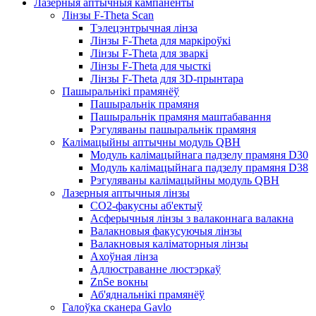
Лазерныя аптычныя кампаненты
Лінзы F-Theta Scan
Тэлецэнтрычная лінза
Лінзы F-Theta для маркіроўкі
Лінзы F-Theta для зваркі
Лінзы F-Theta для чысткі
Лінзы F-Theta для 3D-прынтара
Пашыральнікі прамянёў
Пашыральнік прамяня
Пашыральнік прамяня маштабавання
Рэгуляваны пашыральнік прамяня
Калімацыйны аптычны модуль QBH
Модуль калімацыйнага падзелу прамяня D30
Модуль калімацыйнага падзелу прамяня D38
Рэгуляваны калімацыйны модуль QBH
Лазерныя аптычныя лінзы
CO2-факусны аб'ектыў
Асферычныя лінзы з валаконнага валакна
Валакновыя факусуючыя лінзы
Валакновыя каліматорныя лінзы
Ахоўная лінза
Адлюстраванне люстэркаў
ZnSe вокны
Аб'яднальнікі прамянёў
Галоўка сканера Gavlo