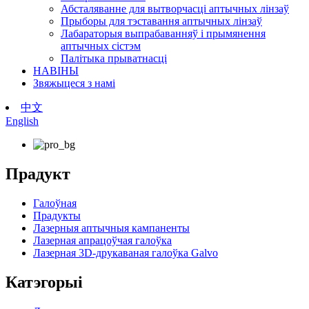
Абсталяванне для вытворчасці аптычных лінзаў
Прыборы для тэставання аптычных лінзаў
Лабараторыя выпрабаванняў і прымянення
аптычных сістэм
Палітыка прыватнасці
НАВІНЫ
Звяжыцеся з намі
中文
English
Прадукт
Галоўная
Прадукты
Лазерныя аптычныя кампаненты
Лазерная апрацоўчая галоўка
Лазерная 3D-друкаваная галоўка Galvo
Катэгорыі