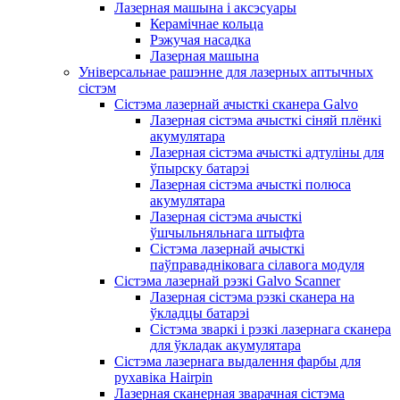
Лазерная машына і аксэсуары
Керамічнае кольца
Рэжучая насадка
Лазерная машына
Універсальнае рашэнне для лазерных аптычных
сістэм
Сістэма лазернай ачысткі сканера Galvo
Лазерная сістэма ачысткі сіняй плёнкі
акумулятара
Лазерная сістэма ачысткі адтуліны для
ўпырску батарэі
Лазерная сістэма ачысткі полюса
акумулятара
Лазерная сістэма ачысткі
ўшчыльняльнага штыфта
Сістэма лазернай ачысткі
паўправадніковага сілавога модуля
Сістэма лазернай рэзкі Galvo Scanner
Лазерная сістэма рэзкі сканера на
ўкладцы батарэі
Сістэма зваркі і рэзкі лазернага сканера
для ўкладак акумулятара
Сістэма лазернага выдалення фарбы для
рухавіка Hairpin
Лазерная сканерная зварачная сістэма