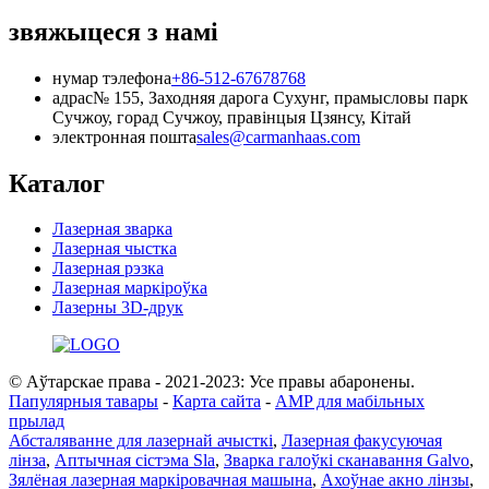
звяжыцеся з намі
нумар тэлефона
+86-512-67678768
адрас
№ 155, Заходняя дарога Сухунг, прамысловы парк
Сучжоу, горад Сучжоу, правінцыя Цзянсу, Кітай
электронная пошта
sales@carmanhaas.com
Каталог
Лазерная зварка
Лазерная чыстка
Лазерная рэзка
Лазерная маркіроўка
Лазерны 3D-друк
© Аўтарскае права - 2021-2023: Усе правы абаронены.
Папулярныя тавары
-
Карта сайта
-
AMP для мабільных
прылад
Абсталяванне для лазернай ачысткі
,
Лазерная факусуючая
лінза
,
Аптычная сістэма Sla
,
Зварка галоўкі сканавання Galvo
,
Зялёная лазерная маркіровачная машына
,
Ахоўнае акно лінзы
,