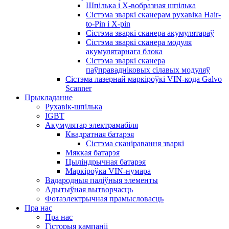
Шпілька і X-вобразная шпілька
Сістэма зваркі сканерам рухавіка Hair-
to-Pin і X-pin
Сістэма зваркі сканера акумулятараў
Сістэма зваркі сканера модуля
акумулятарнага блока
Сістэма зваркі сканера
паўправадніковых сілавых модуляў
Сістэма лазернай маркіроўкі VIN-кода Galvo
Scanner
Прыкладанне
Рухавік-шпілька
IGBT
Акумулятар электрамабіля
Квадратная батарэя
Сістэма сканіравання зваркі
Мяккая батарэя
Цыліндрычная батарэя
Маркіроўка VIN-нумара
Вадародныя паліўныя элементы
Адытыўная вытворчасць
Фотаэлектрычная прамысловасць
Пра нас
Пра нас
Гісторыя кампаніі