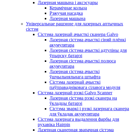
Лазерная машына і аксэсуары
Керамічнае кольца
Рэжучая насадка
Лазерная машына
Універсальнае рашэнне для лазерных аптычных
сістэм
Сістэма лазернай ачысткі сканера Galvo
Лазерная сістэма ачысткі сіняй плёнкі
акумулятара
Лазерная сістэма ачысткі адтуліны для
ўпырску батарэі
Лазерная сістэма ачысткі полюса
акумулятара
Лазерная сістэма ачысткі
ўшчыльняльнага штыфта
Сістэма лазернай ачысткі
паўправадніковага сілавога модуля
Сістэма лазернай рэзкі Galvo Scanner
Лазерная сістэма рэзкі сканера на
ўкладцы батарэі
Сістэма зваркі і рэзкі лазернага сканера
для ўкладак акумулятара
Сістэма лазернага выдалення фарбы для
рухавіка Hairpin
Лазерная сканерная зварачная сістэма