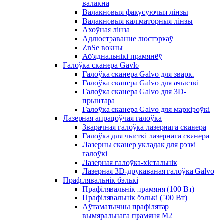
валакна
Валакновыя факусуючыя лінзы
Валакновыя каліматорныя лінзы
Ахоўная лінза
Адлюстраванне люстэркаў
ZnSe вокны
Аб'яднальнікі прамянёў
Галоўка сканера Gavlo
Галоўка сканера Galvo для зваркі
Галоўка сканера Galvo для ачысткі
Галоўка сканера Galvo для 3D-
прынтара
Галоўка сканера Galvo для маркіроўкі
Лазерная апрацоўчая галоўка
Зварачная галоўка лазернага сканера
Галоўка для чысткі лазернага сканера
Лазерны сканер укладак для рэзкі
галоўкі
Лазерная галоўка-хістальнік
Лазерная 3D-друкаваная галоўка Galvo
Прафілявальнік бэлькі
Прафілявальнік прамяня (100 Вт)
Прафілявальнік бэлькі (500 Вт)
Аўтаматычны прафілятар
вымяральнага прамяня M2