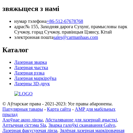
звяжыцеся з намі
нумар тэлефона
+86-512-67678768
адрас
№ 155, Заходняя дарога Сухунг, прамысловы парк
Сучжоу, горад Сучжоу, правінцыя Цзянсу, Кітай
электронная пошта
sales@carmanhaas.com
Каталог
Лазерная зварка
Лазерная чыстка
Лазерная рэзка
Лазерная маркіроўка
Лазерны 3D-друк
© Аўтарскае права - 2021-2023: Усе правы абаронены.
Папулярныя тавары
-
Карта сайта
-
AMP для мабільных
прылад
Ахоўнае акно лінзы
,
Абсталяванне для лазернай ачысткі
,
Аптычная сістэма Sla
,
Зварка галоўкі сканавання Galvo
,
Лазерная факусуючая лінза
,
Зялёная лазерная маркіровачная