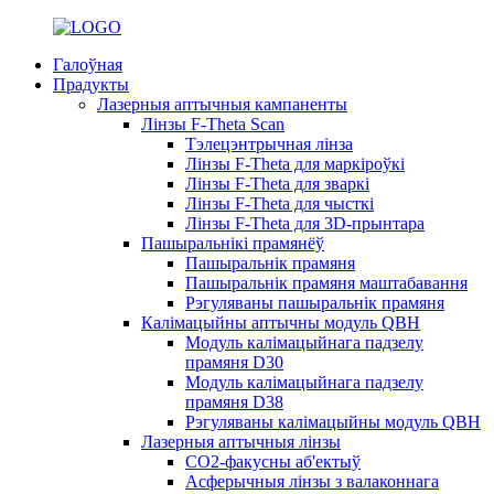
Галоўная
Прадукты
Лазерныя аптычныя кампаненты
Лінзы F-Theta Scan
Тэлецэнтрычная лінза
Лінзы F-Theta для маркіроўкі
Лінзы F-Theta для зваркі
Лінзы F-Theta для чысткі
Лінзы F-Theta для 3D-прынтара
Пашыральнікі прамянёў
Пашыральнік прамяня
Пашыральнік прамяня маштабавання
Рэгуляваны пашыральнік прамяня
Калімацыйны аптычны модуль QBH
Модуль калімацыйнага падзелу
прамяня D30
Модуль калімацыйнага падзелу
прамяня D38
Рэгуляваны калімацыйны модуль QBH
Лазерныя аптычныя лінзы
CO2-факусны аб'ектыў
Асферычныя лінзы з валаконнага