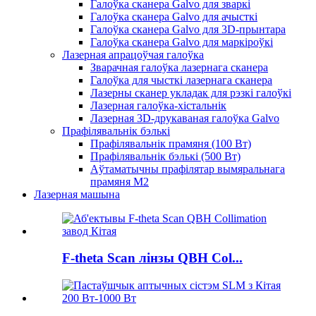
Галоўка сканера Galvo для зваркі
Галоўка сканера Galvo для ачысткі
Галоўка сканера Galvo для 3D-прынтара
Галоўка сканера Galvo для маркіроўкі
Лазерная апрацоўчая галоўка
Зварачная галоўка лазернага сканера
Галоўка для чысткі лазернага сканера
Лазерны сканер укладак для рэзкі галоўкі
Лазерная галоўка-хістальнік
Лазерная 3D-друкаваная галоўка Galvo
Прафілявальнік бэлькі
Прафілявальнік прамяня (100 Вт)
Прафілявальнік бэлькі (500 Вт)
Аўтаматычны прафілятар вымяральнага
прамяня M2
Лазерная машына
F-theta Scan лінзы QBH Col...