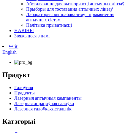
Абсталяванне для вытворчасці аптычных лінзаў
Прыборы для тэставання аптычных лінзаў
Лабараторыя выпрабаванняў і прымянення
аптычных сістэм
Палітыка прыватнасці
НАВІНЫ
Звяжыцеся з намі
中文
English
Прадукт
Галоўная
Прадукты
Лазерныя аптычныя кампаненты
Лазерная апрацоўчая галоўка
Лазерная галоўка-хістальнік
Катэгорыі