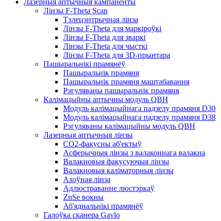
Лазерныя аптычныя кампаненты
Лінзы F-Theta Scan
Тэлецэнтрычная лінза
Лінзы F-Theta для маркіроўкі
Лінзы F-Theta для зваркі
Лінзы F-Theta для чысткі
Лінзы F-Theta для 3D-прынтара
Пашыральнікі прамянёў
Пашыральнік прамяня
Пашыральнік прамяня маштабавання
Рэгуляваны пашыральнік прамяня
Калімацыйны аптычны модуль QBH
Модуль калімацыйнага падзелу прамяня D30
Модуль калімацыйнага падзелу прамяня D38
Рэгуляваны калімацыйны модуль QBH
Лазерныя аптычныя лінзы
CO2-факусны аб'ектыў
Асферычныя лінзы з валаконнага валакна
Валакновыя факусуючыя лінзы
Валакновыя каліматорныя лінзы
Ахоўная лінза
Адлюстраванне люстэркаў
ZnSe вокны
Аб'яднальнікі прамянёў
Галоўка сканера Gavlo