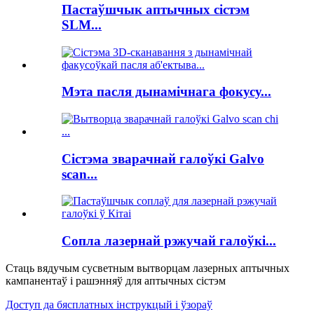
Пастаўшчык аптычных сістэм
SLM...
Мэта пасля дынамічнага фокусу...
Сістэма зварачнай галоўкі Galvo
scan...
Сопла лазернай рэжучай галоўкі...
Стаць вядучым сусветным вытворцам лазерных аптычных
кампанентаў і рашэнняў для аптычных сістэм
Доступ да бясплатных інструкцый і ўзораў