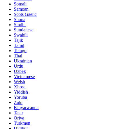
Somali
Samoan
Scots Gaelic
Shona
Sindhi
Sundanese
Swahili
Tajik
Tamil
Telugu
Thai
Ukrainian
Urdu
Uzbek
Vietnamese
Welsh
Xhosa
Yiddish
Yoruba
Zulu
Kinyarwanda
Tatar
Oriya
Turkmen
Uyghur