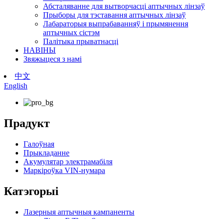
Абсталяванне для вытворчасці аптычных лінзаў
Прыборы для тэставання аптычных лінзаў
Лабараторыя выпрабаванняў і прымянення
аптычных сістэм
Палітыка прыватнасці
НАВІНЫ
Звяжыцеся з намі
中文
English
Прадукт
Галоўная
Прыкладанне
Акумулятар электрамабіля
Маркіроўка VIN-нумара
Катэгорыі
Лазерныя аптычныя кампаненты