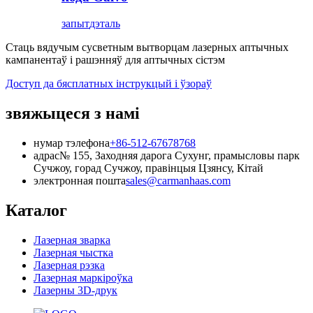
запыт
дэталь
Стаць вядучым сусветным вытворцам лазерных аптычных
кампанентаў і рашэнняў для аптычных сістэм
Доступ да бясплатных інструкцый і ўзораў
звяжыцеся з намі
нумар тэлефона
+86-512-67678768
адрас
№ 155, Заходняя дарога Сухунг, прамысловы парк
Сучжоу, горад Сучжоу, правінцыя Цзянсу, Кітай
электронная пошта
sales@carmanhaas.com
Каталог
Лазерная зварка
Лазерная чыстка
Лазерная рэзка
Лазерная маркіроўка
Лазерны 3D-друк