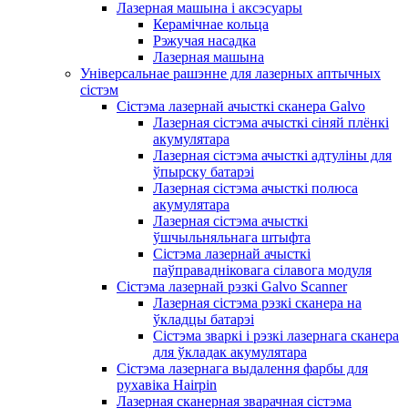
Лазерная машына і аксэсуары
Керамічнае кольца
Рэжучая насадка
Лазерная машына
Універсальнае рашэнне для лазерных аптычных
сістэм
Сістэма лазернай ачысткі сканера Galvo
Лазерная сістэма ачысткі сіняй плёнкі
акумулятара
Лазерная сістэма ачысткі адтуліны для
ўпырску батарэі
Лазерная сістэма ачысткі полюса
акумулятара
Лазерная сістэма ачысткі
ўшчыльняльнага штыфта
Сістэма лазернай ачысткі
паўправадніковага сілавога модуля
Сістэма лазернай рэзкі Galvo Scanner
Лазерная сістэма рэзкі сканера на
ўкладцы батарэі
Сістэма зваркі і рэзкі лазернага сканера
для ўкладак акумулятара
Сістэма лазернага выдалення фарбы для
рухавіка Hairpin
Лазерная сканерная зварачная сістэма