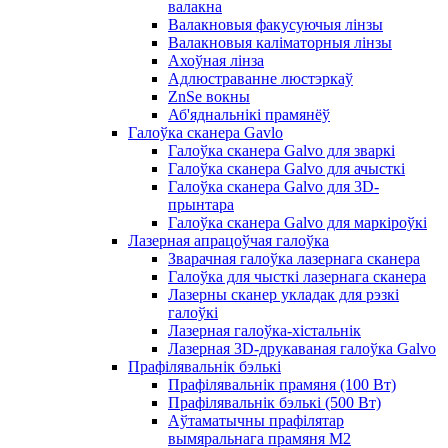
валакна
Валакновыя факусуючыя лінзы
Валакновыя каліматорныя лінзы
Ахоўная лінза
Адлюстраванне люстэркаў
ZnSe вокны
Аб'яднальнікі прамянёў
Галоўка сканера Gavlo
Галоўка сканера Galvo для зваркі
Галоўка сканера Galvo для ачысткі
Галоўка сканера Galvo для 3D-
прынтара
Галоўка сканера Galvo для маркіроўкі
Лазерная апрацоўчая галоўка
Зварачная галоўка лазернага сканера
Галоўка для чысткі лазернага сканера
Лазерны сканер укладак для рэзкі
галоўкі
Лазерная галоўка-хістальнік
Лазерная 3D-друкаваная галоўка Galvo
Прафілявальнік бэлькі
Прафілявальнік прамяня (100 Вт)
Прафілявальнік бэлькі (500 Вт)
Аўтаматычны прафілятар
вымяральнага прамяня M2