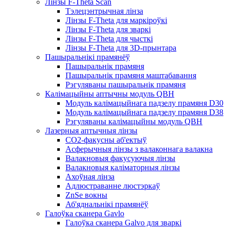
Лінзы F-Theta Scan
Тэлецэнтрычная лінза
Лінзы F-Theta для маркіроўкі
Лінзы F-Theta для зваркі
Лінзы F-Theta для чысткі
Лінзы F-Theta для 3D-прынтара
Пашыральнікі прамянёў
Пашыральнік прамяня
Пашыральнік прамяня маштабавання
Рэгуляваны пашыральнік прамяня
Калімацыйны аптычны модуль QBH
Модуль калімацыйнага падзелу прамяня D30
Модуль калімацыйнага падзелу прамяня D38
Рэгуляваны калімацыйны модуль QBH
Лазерныя аптычныя лінзы
CO2-факусны аб'ектыў
Асферычныя лінзы з валаконнага валакна
Валакновыя факусуючыя лінзы
Валакновыя каліматорныя лінзы
Ахоўная лінза
Адлюстраванне люстэркаў
ZnSe вокны
Аб'яднальнікі прамянёў
Галоўка сканера Gavlo
Галоўка сканера Galvo для зваркі