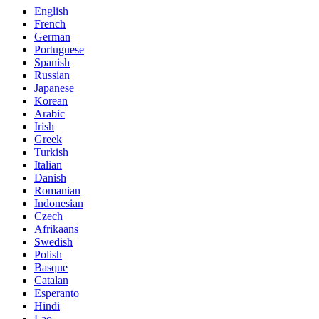
English
French
German
Portuguese
Spanish
Russian
Japanese
Korean
Arabic
Irish
Greek
Turkish
Italian
Danish
Romanian
Indonesian
Czech
Afrikaans
Swedish
Polish
Basque
Catalan
Esperanto
Hindi
Lao