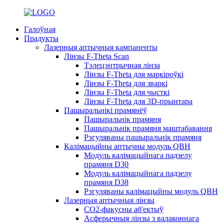
Галоўная
Прадукты
Лазерныя аптычныя кампаненты
Лінзы F-Theta Scan
Тэлецэнтрычная лінза
Лінзы F-Theta для маркіроўкі
Лінзы F-Theta для зваркі
Лінзы F-Theta для чысткі
Лінзы F-Theta для 3D-прынтара
Пашыральнікі прамянёў
Пашыральнік прамяня
Пашыральнік прамяня маштабавання
Рэгуляваны пашыральнік прамяня
Калімацыйны аптычны модуль QBH
Модуль калімацыйнага падзелу
прамяня D30
Модуль калімацыйнага падзелу
прамяня D38
Рэгуляваны калімацыйны модуль QBH
Лазерныя аптычныя лінзы
CO2-факусны аб'ектыў
Асферычныя лінзы з валаконнага