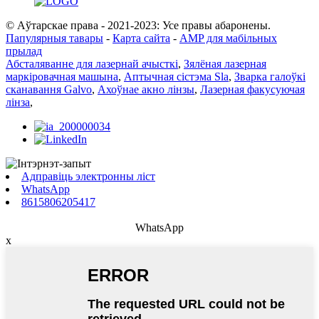
© Аўтарскае права - 2021-2023: Усе правы абаронены.
Папулярныя тавары
-
Карта сайта
-
AMP для мабільных
прылад
Абсталяванне для лазернай ачысткі
,
Зялёная лазерная
маркіровачная машына
,
Аптычная сістэма Sla
,
Зварка галоўкі
сканавання Galvo
,
Ахоўнае акно лінзы
,
Лазерная факусуючая
лінза
,
Адправіць электронны ліст
WhatsApp
8615806205417
WhatsApp
x