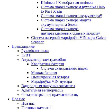
Шпілька і X-вобразная шпілька
Сістэма зваркі сканерам рухавіка Hair-
to-Pin і X-pin
Сістэма зваркі сканера акумулятараў
Сістэма зваркі сканера модуля
акумулятарнага блока
Сістэма зваркі сканера
паўправадніковых сілавых модуляў
Сістэма лазернай маркіроўкі VIN-кода Galvo
Scanner
Прыкладанне
Рухавік-шпілька
IGBT
Акумулятар электрамабіля
Квадратная батарэя
Сістэма сканіравання зваркі
Мяккая батарэя
Цыліндрычная батарэя
Маркіроўка VIN-нумара
Вадародныя паліўныя элементы
Адытыўная вытворчасць
Фотаэлектрычная прамысловасць
Пра нас
Пра нас
Гісторыя кампаніі