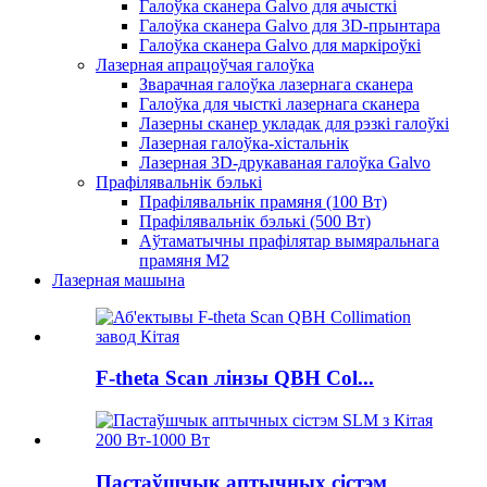
Галоўка сканера Galvo для ачысткі
Галоўка сканера Galvo для 3D-прынтара
Галоўка сканера Galvo для маркіроўкі
Лазерная апрацоўчая галоўка
Зварачная галоўка лазернага сканера
Галоўка для чысткі лазернага сканера
Лазерны сканер укладак для рэзкі галоўкі
Лазерная галоўка-хістальнік
Лазерная 3D-друкаваная галоўка Galvo
Прафілявальнік бэлькі
Прафілявальнік прамяня (100 Вт)
Прафілявальнік бэлькі (500 Вт)
Аўтаматычны прафілятар вымяральнага
прамяня M2
Лазерная машына
F-theta Scan лінзы QBH Col...
Пастаўшчык аптычных сістэм