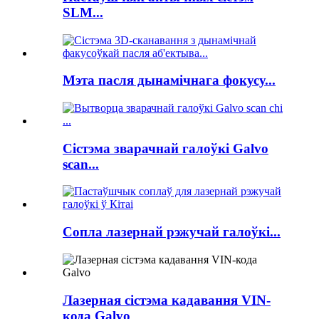
SLM...
Мэта пасля дынамічнага фокусу...
Сістэма зварачнай галоўкі Galvo
scan...
Сопла лазернай рэжучай галоўкі...
Лазерная сістэма кадавання VIN-
кода Galvo